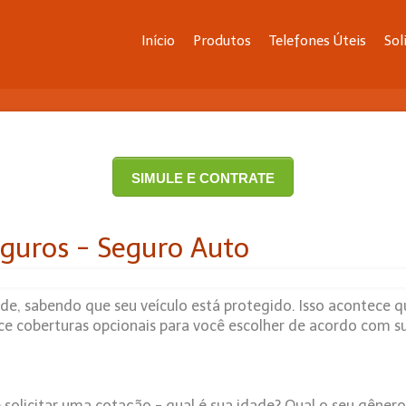
Início
Produtos
Telefones Úteis
Sol
SIMULE E CONTRATE
guros - Seguro Auto
ade, sabendo que seu veículo está protegido. Isso acontec
ce coberturas opcionais para você escolher de acordo com s
e solicitar uma cotação - qual é sua idade? Qual o seu gêner