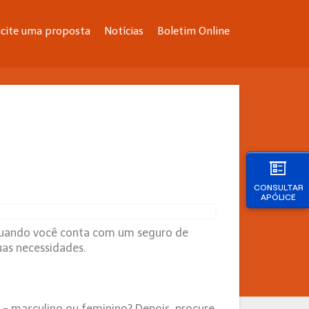
icite uma proposta
Notícias
Boletim Online
CONSULTAR
APÓLICE
e quando você conta com um seguro de
uas necessidades.
o - masculino ou feminino? Depois, procure